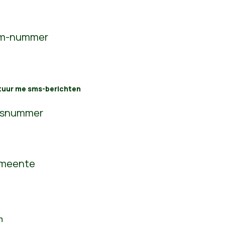
m-nummer
tuur me sms-berichten
isnummer
meente