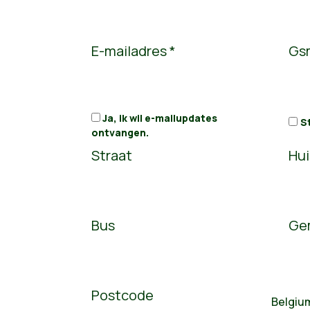
E-mailadres *
Gs
Ja, ik wil e-mailupdates
S
ontvangen.
Straat
Hu
Bus
Ge
Postcode