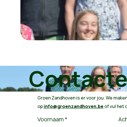
Contacte
Groen Zandhoven is er voor jou. We maken
op
info@groenzandhoven.be
of vul het 
Voornaam *
Ac