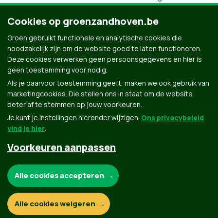
stimuleren. Dit kan o.a. door het organiseren van
verschillende cursussen voor de inwoners van
Cookies op groenzandhoven.be
Zandhoven.
Groen gebruikt functionele en analytische cookies die
Tijdens examenperiodes – maar ook daarbuiten- worden
noodzakelijk zijn om de website goed te laten functioneren.
er studieruimten gecreëerd voor iedereen die
Deze cookies verwerken geen persoonsgegevens en hier is
thuis geen rustige studieplek heeft.
geen toestemming voor nodig.
Als je daarvoor toestemming geeft, maken we ook gebruik van
marketingcookies. Die stellen ons in staat om de website
beter af te stemmen op jouw voorkeuren.
Je kunt je instellingen hieronder wijzigen.
Ons privacybeleid
vind je hier
.
Voorkeuren aanpassen
Groen.be
Noodzakelijke cookies:
Alle cookies accepteren
Contact
Privacybeleid
Functionele en analytische cookies:
Alle cookies weigeren
© Copyright Groen 2026 | Gemaakt met
NationBuilder
| Gebouwd door
Tectonica